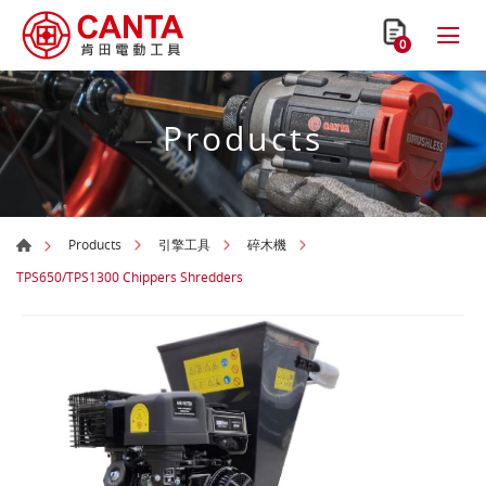
0
Products
Products
引擎工具
碎木機
TPS650/TPS1300 Chippers Shredders