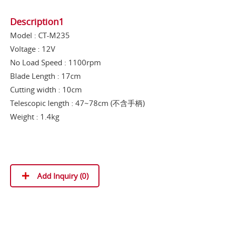
Description1
Model : CT-M235
Voltage : 12V
No Load Speed : 1100rpm
Blade Length : 17cm
Cutting width : 10cm
Telescopic length : 47~78cm (不含手柄)
Weight : 1.4kg
Add Inquiry (
0
)