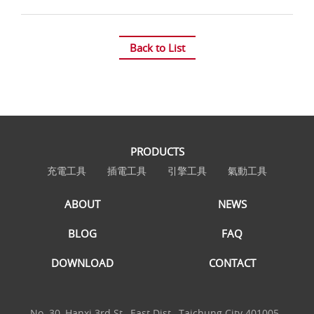
Back to List
PRODUCTS
充電工具
插電工具
引擎工具
氣動工具
ABOUT
NEWS
BLOG
FAQ
DOWNLOAD
CONTACT
No. 30, Hanxi 3rd St., East Dist., Taichung City 401005 ,