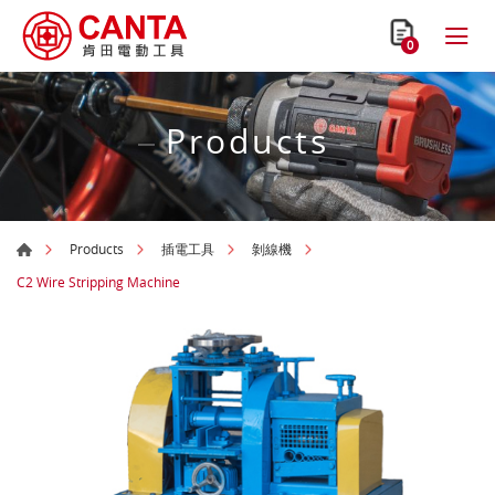
0
Products
Products
插電工具
剝線機
C2 Wire Stripping Machine