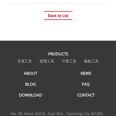
Back to List
PRODUCTS
充電工具
插電工具
引擎工具
氣動工具
ABOUT
NEWS
BLOG
FAQ
DOWNLOAD
CONTACT
No. 30, Hanxi 3rd St., East Dist., Taichung City 401005 ,