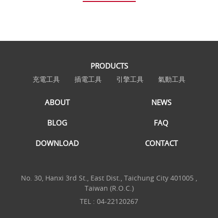
PRODUCTS
充電工具
插電工具
引擎工具
氣動工具
ABOUT
NEWS
BLOG
FAQ
DOWNLOAD
CONTACT
No. 30, Hanxi 3rd St., East Dist., Taichung City 401005 ,
Taiwan (R.O.C.)
TEL :
04-22120267