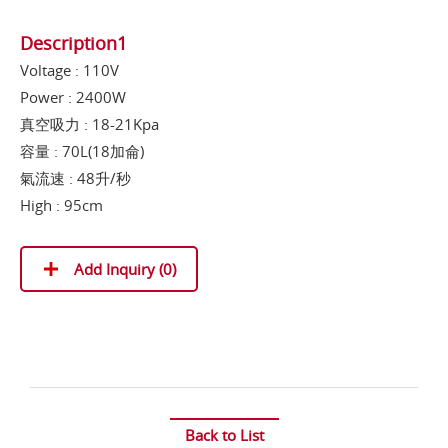
Description1
Voltage : 110V
Power : 2400W
真空吸力 : 18-21Kpa
容量 : 70L(18加侖)
氣流速 : 48升/秒
High : 95cm
Add Inquiry (
0
)
Back to List