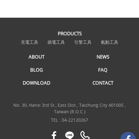
PRODUCTS
充電工具
插電工具
引擎工具
氣動工具
ABOUT
NEWS
BLOG
FAQ
DOWNLOAD
CONTACT
No. 30, Hanxi 3rd St., East Dist., Taichung City 401005 ,
Taiwan (R.O.C.)
TEL :
04-22120267