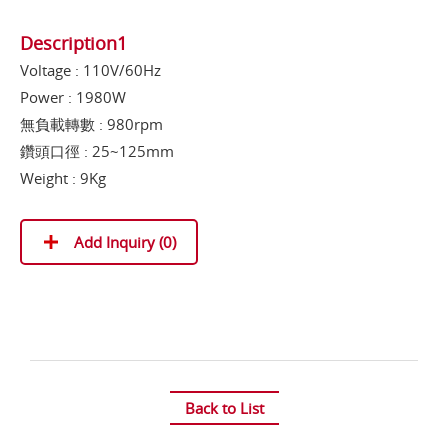
Description1
Voltage : 110V/60Hz
Power : 1980W
無負載轉數 : 980rpm
鑽頭口徑 : 25~125mm
Weight : 9Kg
Add Inquiry (
0
)
Back to List