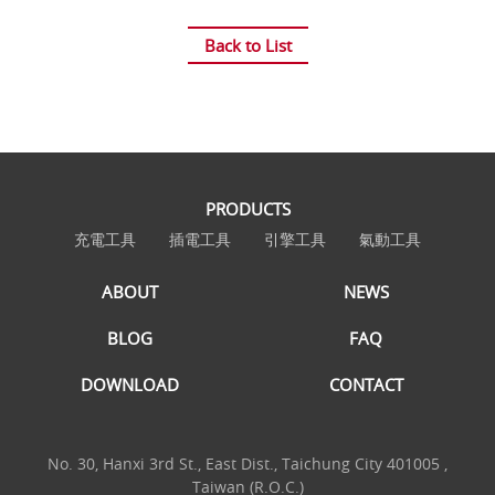
Back to List
PRODUCTS
充電工具
插電工具
引擎工具
氣動工具
ABOUT
NEWS
BLOG
FAQ
DOWNLOAD
CONTACT
No. 30, Hanxi 3rd St., East Dist., Taichung City 401005 ,
Taiwan (R.O.C.)