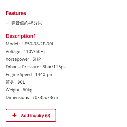
Features
噪音值約48分貝
Description1
Model : HP50-98-2P-90L
Voltage : 110V/60Hz
horsepower : 5HP
Exhaust Pressure : 8bar/115psi
Engine Speed : 1440rpm
筒身 : 90L
Weight : 60kg
Dimensions : 70x35x73cm
Add Inquiry (
0
)