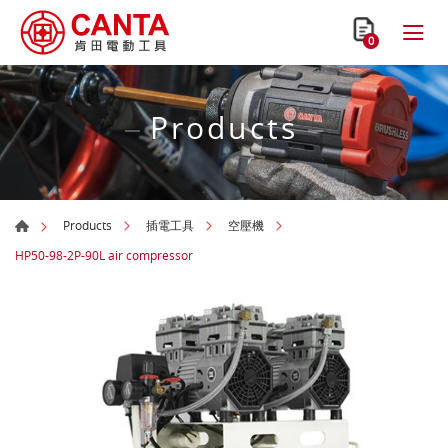
0
Products
Products
插電工具
空壓機
HP50-98-2P-90L air compressor