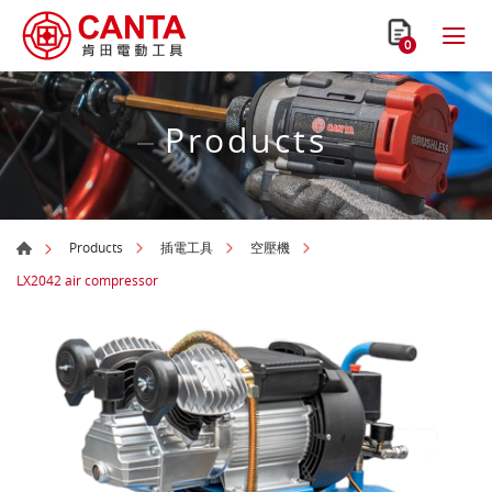
0
Products
Products
插電工具
空壓機
LX2042 air compressor