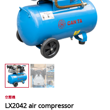
空壓機
LX2042 air compressor