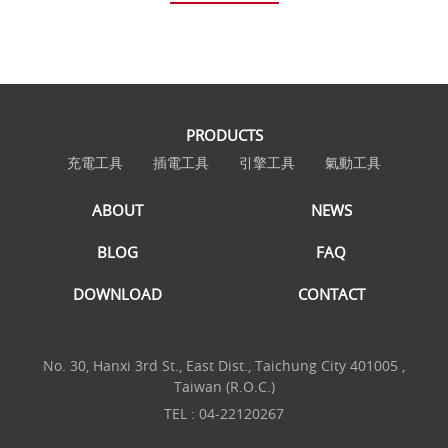
PRODUCTS
充電工具
插電工具
引擎工具
氣動工具
ABOUT
NEWS
BLOG
FAQ
DOWNLOAD
CONTACT
No. 30, Hanxi 3rd St., East Dist., Taichung City 401005 ,
Taiwan (R.O.C.)
TEL :
04-22120267