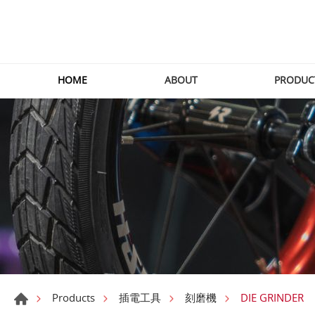
HOME
ABOUT
PRODUC
DIE GRINDER
Products
插電工具
刻磨機