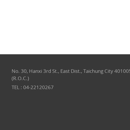
No. 30, Hanxi 3rd St., East Dist., Taichung City 40100
(R.O.C.)
TEL :
04-22120267