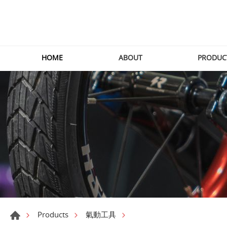
HOME
ABOUT
PRODUC
Products
氣動工具