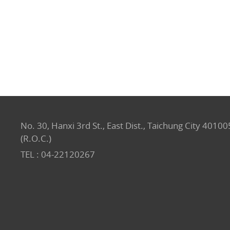
No. 30, Hanxi 3rd St., East Dist., Taichung City 40100
(R.O.C.)
TEL :
04-22120267