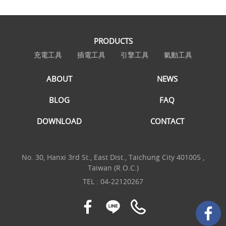
PRODUCTS
充電工具
插電工具
引擎工具
氣動工具
ABOUT
NEWS
BLOG
FAQ
DOWNLOAD
CONTACT
No. 30, Hanxi 3rd St., East Dist., Taichung City 401005 ,
Taiwan (R.O.C.)
TEL :
04-22120267