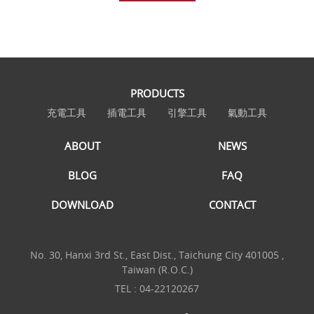
PRODUCTS
充電工具
插電工具
引擎工具
氣動工具
ABOUT
NEWS
BLOG
FAQ
DOWNLOAD
CONTACT
No. 30, Hanxi 3rd St., East Dist., Taichung City 401005 ,
Taiwan (R.O.C.)
TEL :
04-22120267