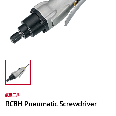
氣動工具
RC8H Pneumatic Screwdriver