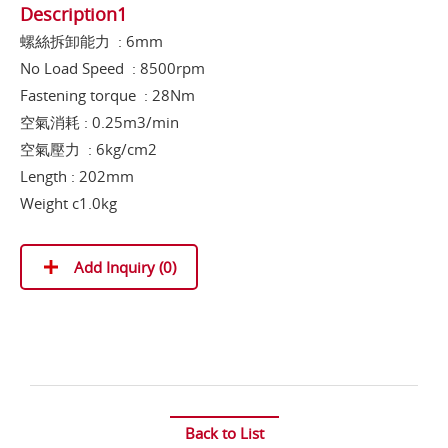
Description1
螺絲拆卸能力 : 6mm
No Load Speed : 8500rpm
Fastening torque : 28Nm
空氣消耗 : 0.25m3/min
空氣壓力 : 6kg/cm2
Length : 202mm
Weight c1.0kg
Add Inquiry (
0
)
Back to List