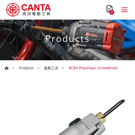
0
Products
RC8H Pneumatic Screwdriver
Products
氣動工具