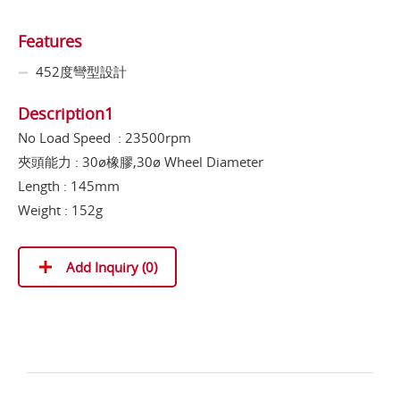
Features
452度彎型設計
Description1
No Load Speed : 23500rpm
夾頭能力 : 30ø橡膠,30ø Wheel Diameter
Length : 145mm
Weight : 152g
Add Inquiry (
0
)