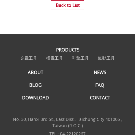
Back to List
PRODUCTS
充電工具
插電工具
引擎工具
氣動工具
ABOUT
NEWS
BLOG
FAQ
DOWNLOAD
CONTACT
No. 30, Hanxi 3rd St., East Dist., Taichung City 401005 ,
Taiwan (R.O.C.)
TEL :
04-22120267