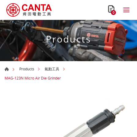
0
Products
Products
氣動工具
MAG-123N Micro Air Die Grinder