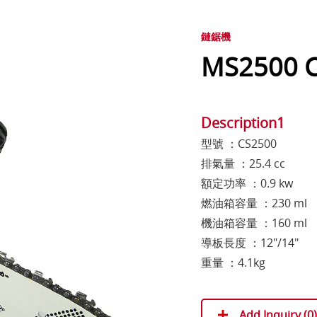
鏈鋸機
MS2500 C
Description1
型號 ：CS2500
排氣量 ：25.4 cc
額定功率 ：0.9 kw
燃油箱容量 ：230 ml
機油箱容量 ：160 ml
導板長度 ：12"/14"
重量 ：4.1kg
Add Inquiry (
0
)