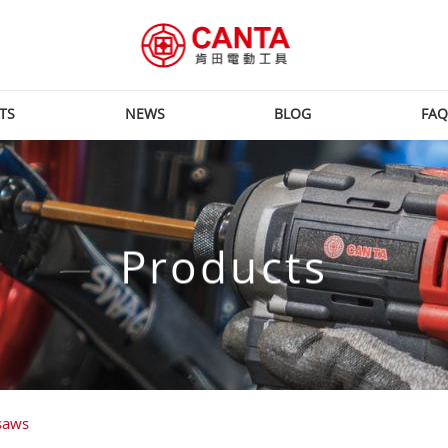
TS
NEWS
BLOG
FAQ
Products
saws