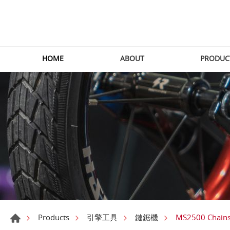
HOME
ABOUT
PRODUC
MS2500 Chain
Products
引擎工具
鏈鋸機