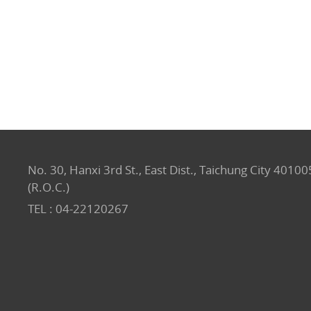
No. 30, Hanxi 3rd St., East Dist., Taichung City 40100
(R.O.C.)
TEL :
04-22120267