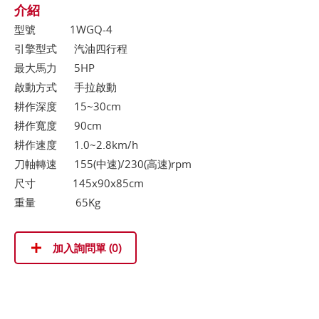
介紹
型號 1WGQ-4
引擎型式 汽油四行程
最大馬力 5HP
啟動方式 手拉啟動
耕作深度 15~30cm
耕作寬度 90cm
耕作速度 1.0~2.8km/h
刀軸轉速 155(中速)/230(高速)rpm
尺寸 145x90x85cm
重量 65Kg
加入詢問單 (
0
)